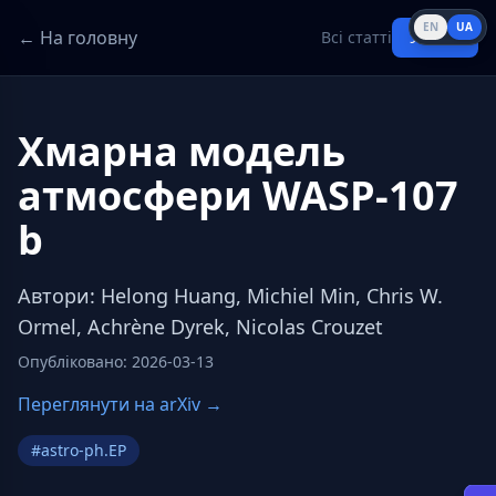
EN
UA
← На головну
Всі статті
Увійти
Хмарна модель
атмосфери WASP-107
b
Автори
:
Helong Huang, Michiel Min, Chris W.
Ormel, Achrène Dyrek, Nicolas Crouzet
Опубліковано
:
2026-03-13
Переглянути на arXiv →
#
astro-ph.EP