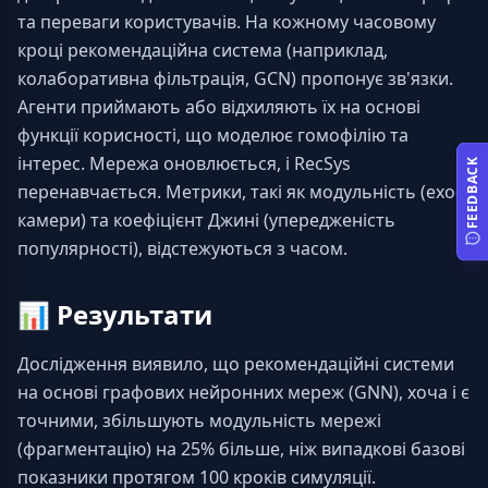
та переваги користувачів. На кожному часовому 
кроці рекомендаційна система (наприклад, 
колаборативна фільтрація, GCN) пропонує зв'язки. 
Агенти приймають або відхиляють їх на основі 
функції корисності, що моделює гомофілію та 
інтерес. Мережа оновлюється, і RecSys 
FEEDBACK
перенавчається. Метрики, такі як модульність (ехо-
камери) та коефіцієнт Джині (упередженість 
популярності), відстежуються з часом.
📊
Результати
Дослідження виявило, що рекомендаційні системи 
на основі графових нейронних мереж (GNN), хоча і є 
точними, збільшують модульність мережі 
(фрагментацію) на 25% більше, ніж випадкові базові 
показники протягом 100 кроків симуляції. 