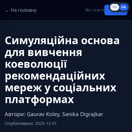
EN
UA
← На головну
Всі статті
Увійти
Симуляційна основа
для вивчення
коеволюції
рекомендаційних
мереж у соціальних
платформах
Автори
:
Gaurav Koley, Sanika Digrajkar
Опубліковано
:
2025-12-01