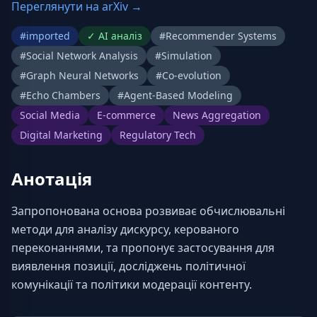
Переглянути на arXiv →
#
imported
✓
AI аналіз
#
Recommender Systems
#
Social Network Analysis
#
Simulation
#
Graph Neural Networks
#
Co-evolution
#
Echo Chambers
#
Agent-Based Modeling
Social Media
E-commerce
News Aggregation
Digital Marketing
Regulatory Tech
Анотація
Запропонована основа розвиває обчислювальні 
методи для аналізу дискурсу, керованого 
переконаннями, та пропонує застосування для 
виявлення позиції, досліджень політичної 
комунікації та політики модерації контенту.