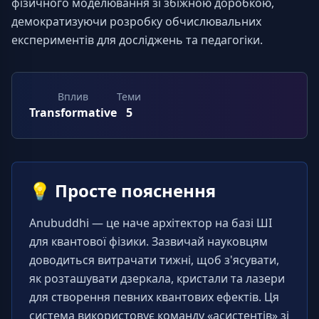
фізичного моделювання зі збіжною доробкою, 
демократизуючи розробку обчислювальних 
експериментів для досліджень та педагогіки.
Вплив
Теми
Transformative
5
💡
Просте пояснення
Anubuddhi — це наче архітектор на базі ШІ 
для квантової фізики. Зазвичай науковцям 
доводиться витрачати тижні, щоб з'ясувати, 
як розташувати дзеркала, кристали та лазери 
для створення певних квантових ефектів. Ця 
система використовує команду «асистентів» зі 