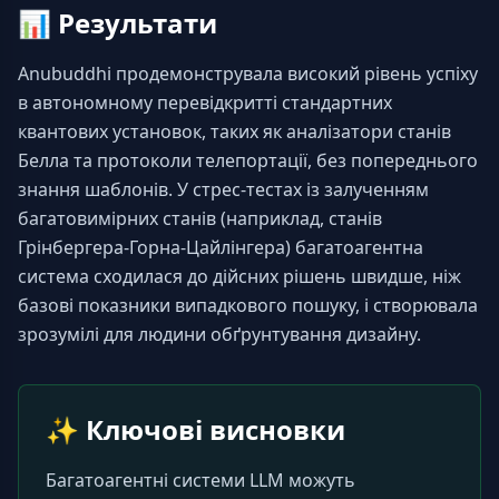
📊
Результати
Anubuddhi продемонструвала високий рівень успіху 
в автономному перевідкритті стандартних 
квантових установок, таких як аналізатори станів 
Белла та протоколи телепортації, без попереднього 
знання шаблонів. У стрес-тестах із залученням 
багатовимірних станів (наприклад, станів 
Грінбергера-Горна-Цайлінгера) багатоагентна 
система сходилася до дійсних рішень швидше, ніж 
базові показники випадкового пошуку, і створювала 
зрозумілі для людини обґрунтування дизайну.
✨
Ключові висновки
Багатоагентні системи LLM можуть 