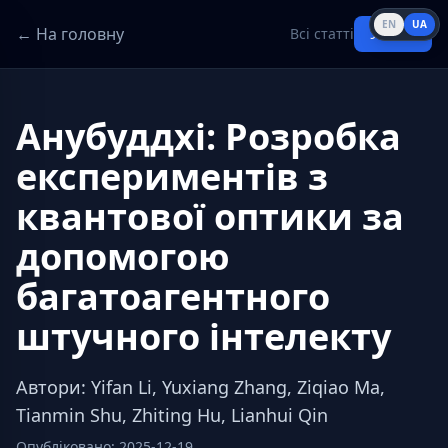
EN
UA
← На головну
Всі статті
Увійти
Анубуддхі: Розробка
експериментів з
квантової оптики за
допомогою
багатоагентного
штучного інтелекту
Автори
:
Yifan Li, Yuxiang Zhang, Ziqiao Ma,
Tianmin Shu, Zhiting Hu, Lianhui Qin
Опубліковано
:
2025-12-19