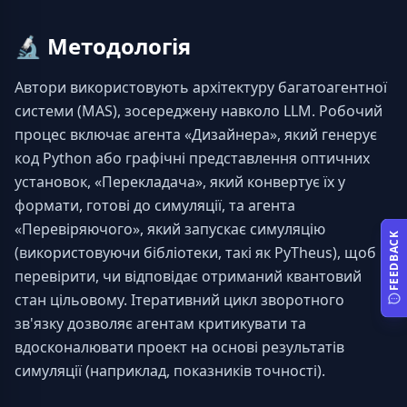
🔬
Методологія
Автори використовують архітектуру багатоагентної 
системи (MAS), зосереджену навколо LLM. Робочий 
процес включає агента «Дизайнера», який генерує 
код Python або графічні представлення оптичних 
установок, «Перекладача», який конвертує їх у 
формати, готові до симуляції, та агента 
«Перевіряючого», який запускає симуляцію 
FEEDBACK
(використовуючи бібліотеки, такі як PyTheus), щоб 
перевірити, чи відповідає отриманий квантовий 
стан цільовому. Ітеративний цикл зворотного 
зв'язку дозволяє агентам критикувати та 
вдосконалювати проект на основі результатів 
симуляції (наприклад, показників точності).