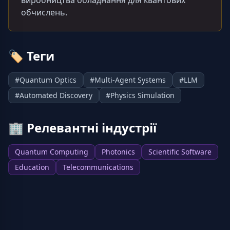
виробництва обладнання для квантових
обчислень.
🏷️
Теги
#
Quantum Optics
#
Multi-Agent Systems
#
LLM
#
Automated Discovery
#
Physics Simulation
🏢
Релевантні індустрії
Quantum Computing
Photonics
Scientific Software
Education
Telecommunications