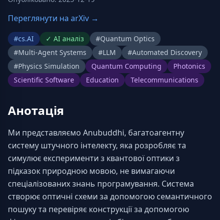
Переглянути на arXiv →
#
cs.AI
✓
AI аналіз
#
Quantum Optics
#
Multi-Agent Systems
#
LLM
#
Automated Discovery
#
Physics Simulation
Quantum Computing
Photonics
Scientific Software
Education
Telecommunications
Анотація
Ми представляємо Anubuddhi, багатоагентну 
систему штучного інтелекту, яка розробляє та 
симулює експерименти з квантової оптики з 
підказок природною мовою, не вимагаючи 
спеціалізованих знань програмування. Система 
створює оптичні схеми за допомогою семантичного 
пошуку та перевіряє конструкції за допомогою 