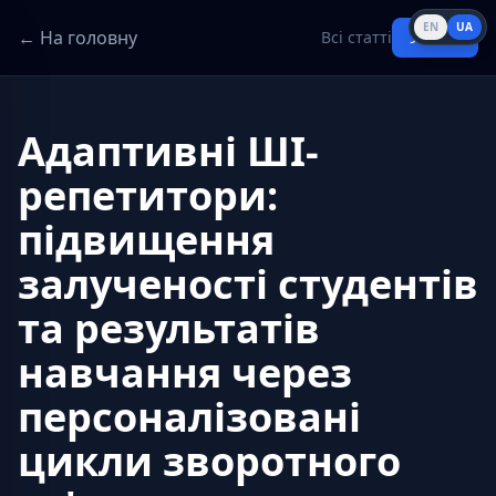
EN
UA
← На головну
Всі статті
Увійти
Адаптивні ШІ-
репетитори:
підвищення
залученості студентів
та результатів
навчання через
персоналізовані
цикли зворотного