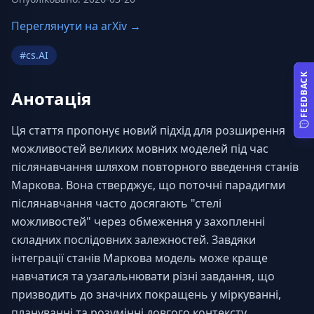
Переглянути на arXiv →
#
cs.AI
FEEDBACK
Анотація
Ця стаття пропонує новий підхід для розширення 
можливостей великих мовних моделей під час 
післянавчання шляхом повторного введення станів 
Маркова. Вона стверджує, що поточні парадигми 
післянавчання часто досягають "стелі 
можливостей" через обмеження у захопленні 
складних послідовних залежностей. Завдяки 
інтеграції станів Маркова модель може краще 
навчатися та узагальнювати різні завдання, що 
призводить до значних покращень у міркуванні, 
плануванні та розумінні довгого контексту, 