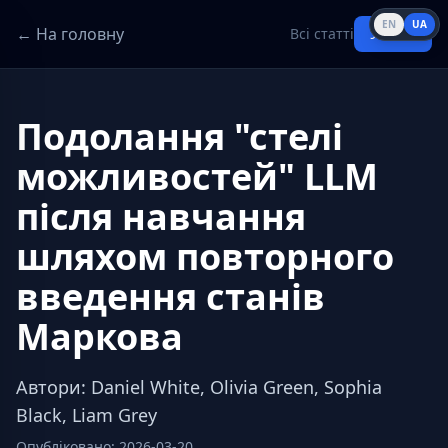
EN
UA
← На головну
Всі статті
Увійти
Подолання "стелі
можливостей" LLM
після навчання
шляхом повторного
введення станів
Маркова
Автори
:
Daniel White, Olivia Green, Sophia
Black, Liam Grey
Опубліковано
:
2026-03-20