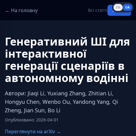
EN
UA
← На головну
Всі статті
Увійти
Генеративний ШІ для
інтерактивної
генерації сценаріїв в
автономному водінні
Автори
:
Jiaqi Li, Yuxiang Zhang, Zhitian Li,
Hongyu Chen, Wenbo Ou, Yandong Yang, Qi
Zheng, Jian Sun, Bo Li
Опубліковано
:
2026-04-01
Переглянути на arXiv →