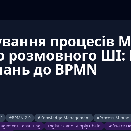
вання процесів М
 розмовного ШІ: 
нань до BPMN
I
#
BPMN 2.0
#
Knowledge Management
#
Process Mining
agement Consulting
Logistics and Supply Chain
Software D