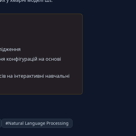
х у хмарні моделі ШІ.
слідження
ня конфігурацій на основі
в на інтерактивні навчальні
#
Natural Language Processing