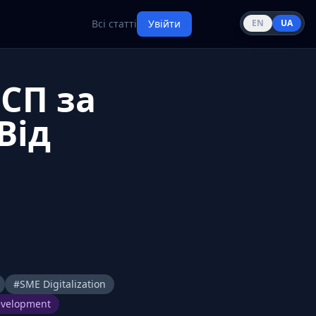
Всі статті
Увійти
EN
UA
СП за
Від
#
SME Digitalization
evelopment