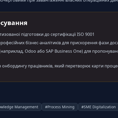
ршочерговими при завантаженні власних операційних дани
осування
изованої підготовки до сертифікації ISO 9001
 професійних бізнес-аналітиків для прискорення фази до
 (наприклад, Odoo або SAP Business One) для пропонуван
онбордингу працівників, який перетворює карти процесі
owledge Management
#
Process Mining
#
SME Digitalization