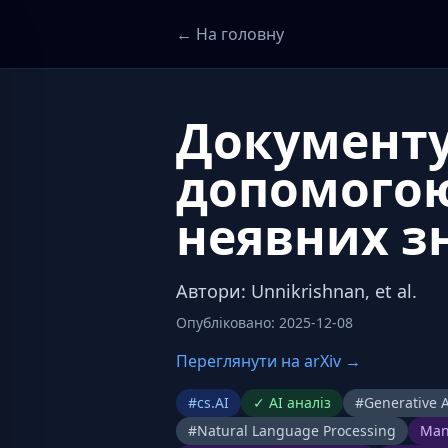
← На головну
Документу
допомогою
неявних з
Автори
:
Unnikrishnan, et al.
Опубліковано
:
2025-12-08
Переглянути на arXiv →
#
cs.AI
✓
AI аналіз
#
Generative A
#
Natural Language Processing
Man