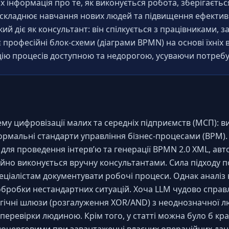
 інформація про те, як виконується робота, зберігається 
е ускладнює навчання нових людей та підвищення ефективнос
ий діє як консультант: він спілкується з працівниками, з
професійні блок-схеми (діаграми BPMN) на основі їхніх ві
ію процесів доступною та недорогою, усуваючи потребу 
у цифровізації малих та середніх підприємств (МСП): вис
рмальні стандарти управління бізнес-процесами (BPM). 
в для проведення інтерв’ю та генерації BPMN 2.0 XML, а
йно виконується вручну консультантами. Сила підходу по
еціалістам документувати робочі процеси. Однак аналіз 
обробки нестандартних ситуацій. Хоча LLM чудово справля
логічні шлюзи (розгалуження XOR/AND) з неоднозначної л
перевірки людиною. Крім того, у статті можна було б кр