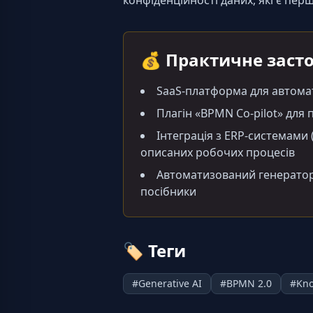
конфіденційності даних, які є пе
💰
Практичне заст
SaaS-платформа для автомат
Плагін «BPMN Co-pilot» для
Інтеграція з ERP-системами
описаних робочих процесів
Автоматизований генератор 
посібники
🏷️
Теги
#
Generative AI
#
BPMN 2.0
#
Kn