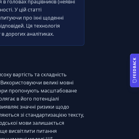
в головах працівників (неявні 
ті. У цій статті 
апитуючи про їхні щоденні 
дповідей. Ця технологія 
в дорогих аналітиках.
FEEDBACK
оку вартість та складність 
Використовуючи великі мовні 
втори пропонують масштабоване 
лягає в його потенціалі 
виявляє значні ризики щодо 
ються зі стандартизацією тексту, 
юдської мови залишається 
аще висвітлити питання 