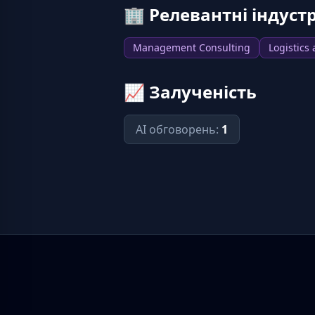
🏢
Релевантні індустр
Management Consulting
Logistics
📈
Залученість
AI обговорень
:
1