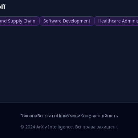
ії
 and Supply Chain
Software Development
Healthcare Adminis
Головна
Всі статті
Ціни
Умови
Конфіденційність
© 2024 ArXiv Intelligence. Всі права захищені.