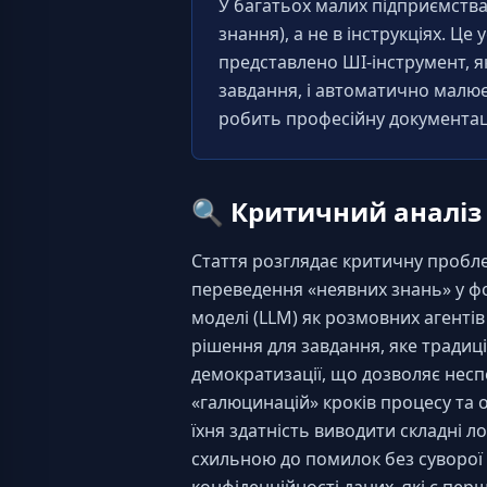
У багатьох малих підприємствах
знання), а не в інструкціях. Ц
представлено ШІ-інструмент, як
завдання, і автоматично малює 
робить професійну документац
🔍
Критичний аналіз
Стаття розглядає критичну проблем
переведення «неявних знань» у фо
моделі (LLM) як розмовних агенті
рішення для завдання, яке традиці
демократизації, що дозволяє несп
«галюцинацій» кроків процесу та 
їхня здатність виводити складні 
схильною до помилок без суворої 