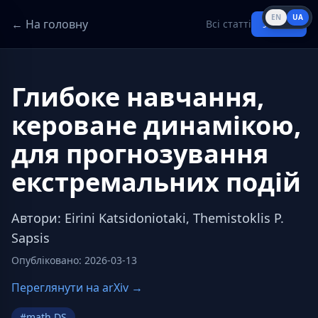
EN
UA
← На головну
Всі статті
Увійти
Глибоке навчання,
кероване динамікою,
для прогнозування
екстремальних подій
Автори
:
Eirini Katsidoniotaki, Themistoklis P.
Sapsis
Опубліковано
:
2026-03-13
Переглянути на arXiv →
#
math.DS