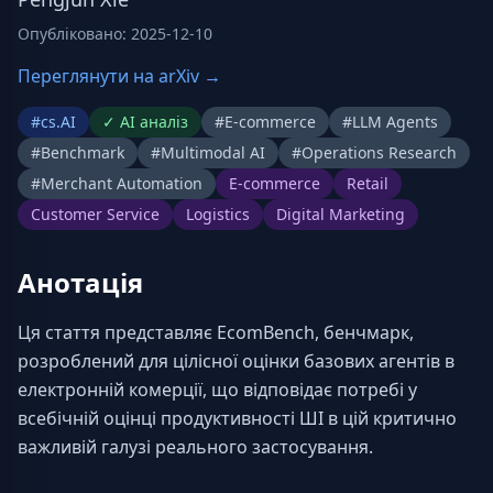
Опубліковано
:
2025-12-10
Переглянути на arXiv →
#
cs.AI
✓
AI аналіз
#
E-commerce
#
LLM Agents
#
Benchmark
#
Multimodal AI
#
Operations Research
#
Merchant Automation
E-commerce
Retail
Customer Service
Logistics
Digital Marketing
Анотація
Ця стаття представляє EcomBench, бенчмарк, 
розроблений для цілісної оцінки базових агентів в 
електронній комерції, що відповідає потребі у 
всебічній оцінці продуктивності ШІ в цій критично 
важливій галузі реального застосування.