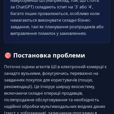
найрозумніші ШІ (наприклад, той, що стоїть 
за ChatGPT) складають іспит на '3' або '4', 
багато інших провалюються, особливо коли 
намагаються виконувати складні бізнес-
завдання, такі як планування розпродажів або 
виправлення помилок у замовленнях.
🎯
Постановка проблеми
Поточні оцінки агентів ШІ в електронній комерції є 
занадто вузькими, фокусуючись переважно на 
завданнях покупок для користувачів (пошук, 
рекомендації). Це ігнорує ширшу екосистему, 
включаючи складні операції продавців, 
післяпродажне обслуговування та необхідність 
надійної обробки мультимодальних вхідних даних 
(текст + зображення), залишаючи прогалину в 