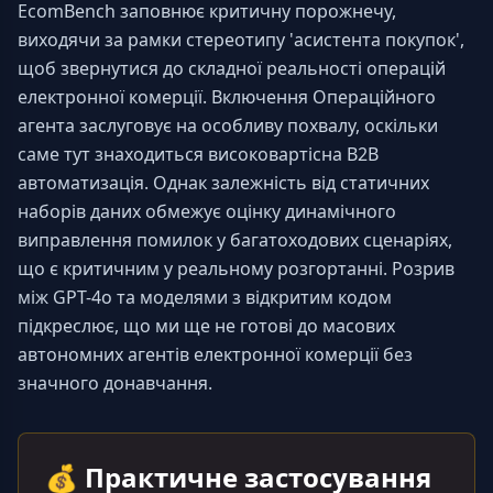
EcomBench заповнює критичну порожнечу, 
виходячи за рамки стереотипу 'асистента покупок', 
щоб звернутися до складної реальності операцій 
електронної комерції. Включення Операційного 
агента заслуговує на особливу похвалу, оскільки 
саме тут знаходиться високовартісна B2B 
автоматизація. Однак залежність від статичних 
наборів даних обмежує оцінку динамічного 
виправлення помилок у багатоходових сценаріях, 
що є критичним у реальному розгортанні. Розрив 
між GPT-4o та моделями з відкритим кодом 
підкреслює, що ми ще не готові до масових 
автономних агентів електронної комерції без 
значного донавчання.
💰
Практичне застосування