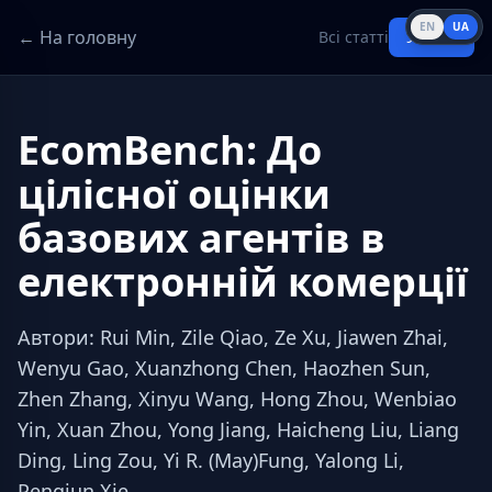
EN
UA
← На головну
Всі статті
Увійти
EcomBench: До
цілісної оцінки
базових агентів в
електронній комерції
Автори
:
Rui Min, Zile Qiao, Ze Xu, Jiawen Zhai,
Wenyu Gao, Xuanzhong Chen, Haozhen Sun,
Zhen Zhang, Xinyu Wang, Hong Zhou, Wenbiao
Yin, Xuan Zhou, Yong Jiang, Haicheng Liu, Liang
Ding, Ling Zou, Yi R. (May)Fung, Yalong Li,
Pengjun Xie