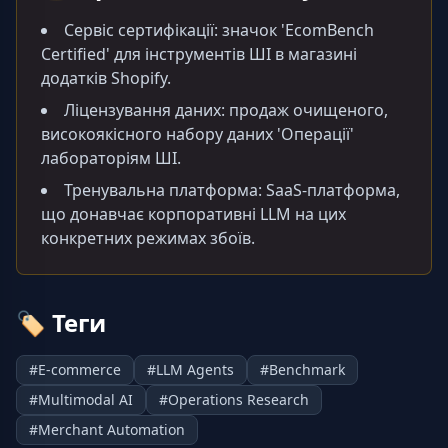
Сервіс сертифікації: значок 'EcomBench
Certified' для інструментів ШІ в магазині
додатків Shopify.
Ліцензування даних: продаж очищеного,
високоякісного набору даних 'Операції'
лабораторіям ШІ.
Тренувальна платформа: SaaS-платформа,
що донавчає корпоративні LLM на цих
конкретних режимах збоїв.
🏷️
Теги
#
E-commerce
#
LLM Agents
#
Benchmark
#
Multimodal AI
#
Operations Research
#
Merchant Automation