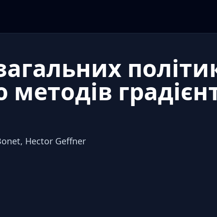
загальних політик
 методів градієн
Bonet, Hector Geffner