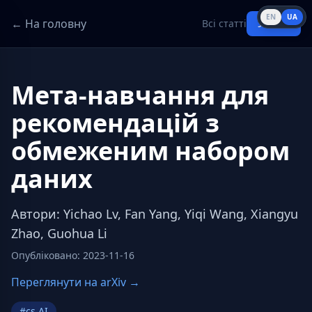
EN
UA
← На головну
Всі статті
Увійти
Мета-навчання для
рекомендацій з
обмеженим набором
даних
Автори
:
Yichao Lv, Fan Yang, Yiqi Wang, Xiangyu
Zhao, Guohua Li
Опубліковано
:
2023-11-16
Переглянути на arXiv →
#
cs.AI