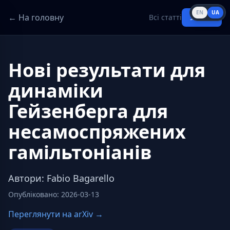
EN
UA
← На головну
Всі статті
Увійти
Нові результати для
динаміки
Гейзенберга для
несамоспряжених
гамільтоніанів
Автори
:
Fabio Bagarello
Опубліковано
:
2026-03-13
Переглянути на arXiv →