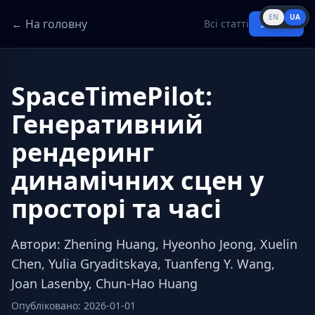
EN
UA
← На головну
Всі статті
Увійти
SpaceTimePilot:
Генеративний
рендеринг
динамічних сцен у
просторі та часі
Автори
:
Zhening Huang, Hyeonho Jeong, Xuelin
Chen, Yulia Gryaditskaya, Tuanfeng Y. Wang,
Joan Lasenby, Chun-Hao Huang
Опубліковано
:
2026-01-01