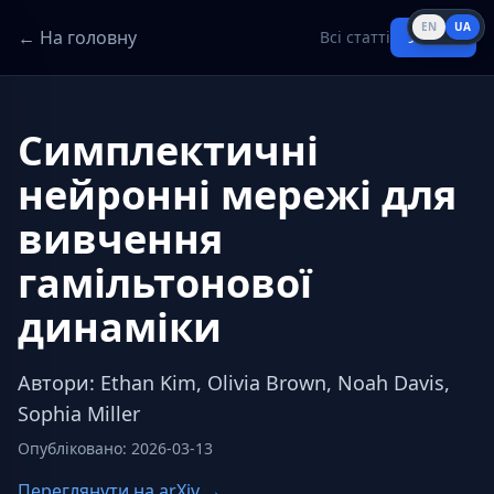
EN
UA
← На головну
Всі статті
Увійти
Симплектичні
нейронні мережі для
вивчення
гамільтонової
динаміки
Автори
:
Ethan Kim, Olivia Brown, Noah Davis,
Sophia Miller
Опубліковано
:
2026-03-13
Переглянути на arXiv →