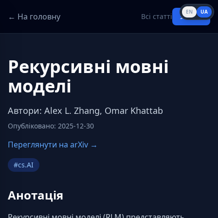
EN
UA
← На головну
Всі статті
Увійти
Рекурсивні мовні
моделі
Автори
:
Alex L. Zhang, Omar Khattab
Опубліковано
:
2025-12-30
Переглянути на arXiv →
#
cs.AI
Анотація
Рекурсивні мовні моделі (RLM) представляють 