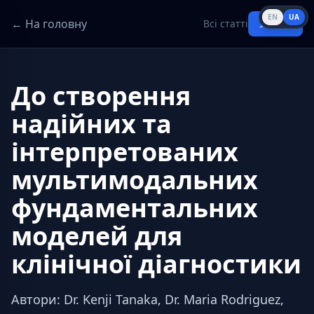
EN
UA
← На головну
Всі статті
Увійти
До створення
надійних та
інтерпретованих
мультимодальних
фундаментальних
моделей для
клінічної діагностики
Автори
:
Dr. Kenji Tanaka, Dr. Maria Rodriguez,