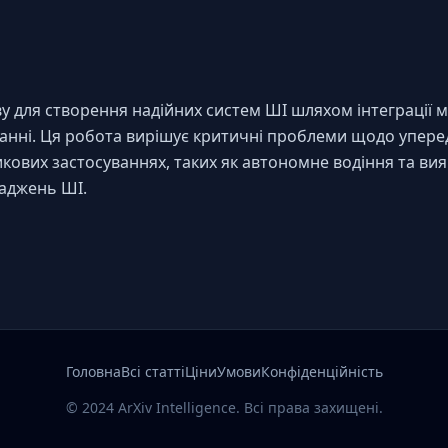
для створення надійних систем ШІ шляхом інтеграції м
чанні. Ця робота вирішує критичні проблеми щодо уперед
икових застосуваннях, таких як автономне водіння та ви
ваджень ШІ.
Головна
Всі статті
Ціни
Умови
Конфіденційність
© 2024 ArXiv Intelligence. Всі права захищені.