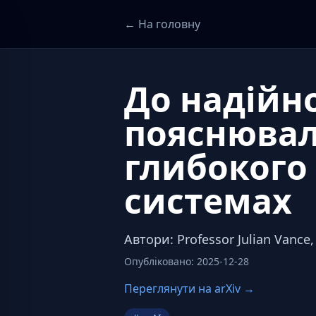
← На головну
До надійно
пояснювал
глибокого
системах
Автори
:
Professor Julian Vance,
Опубліковано
:
2025-12-28
Переглянути на arXiv →