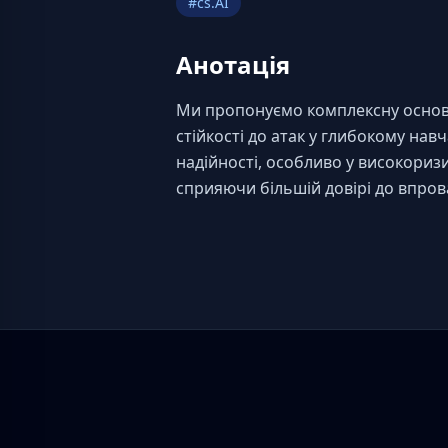
#
cs.AI
Анотація
Ми пропонуємо комплексну основу 
стійкості до атак у глибокому нав
надійності, особливо у високориз
сприяючи більшій довірі до впро