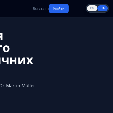
Всі статті
Увійти
EN
UA
я
го
ичних
Dr. Martin Müller