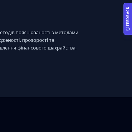
FEEDBACK
етодів пояснюваності з методами 
женості, прозорості та 
явлення фінансового шахрайства, 