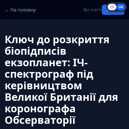
EN
UA
← На головну
Всі статті
Увійти
Ключ до розкриття
біопідписів
екзопланет: ІЧ-
спектрограф під
керівництвом
Великої Британії для
коронографа
Обсерваторії