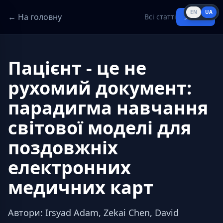
EN
UA
← На головну
Всі статті
Увійти
Пацієнт - це не
рухомий документ:
парадигма навчання
світової моделі для
поздовжніх
електронних
медичних карт
Автори
:
Irsyad Adam, Zekai Chen, David